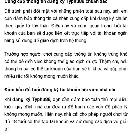
Cung cấp thông tin đăng ký Typhu88 chuẩn xác
Để tránh phải đối mặt với những phiền toái sau này, anh em
cần đảm bảo thông tin cá nhân cung cấp khi đăng ký chuẩn
theo giấy tờ tùy thân. Điều này vô cùng quan trọng, bởi tài
khoản của bạn sẽ được liên kết trực tiếp với tài khoản ngân
hàng sử dụng để giao dịch trên hệ thống.
Trường hợp người chơi cung cấp thông tin không trùng khó
có thể dễ đến việc không thể giao dịch được. Thậm chí, nếu
thông tin sai có thể tài khoản của bạn sẽ bị khóa và gặp phải
nhiều rắc rối không mong muốn khác.
Đảm bảo đủ tuổi đăng ký tài khoản hội viên nhà cái
Khi
đăng ký Typhu88
, bạn cần đảm bảo tuân thủ mọi điều
kiện, quy định nhà cái đưa ra để tránh các vấn đề pháp lý
không mong muốn. Hiện nay, nhà cái cho phép người chơi từ
đủ 18 tuổi có thể tạo tài khoản và sử dụng các dịch vụ giải
trí.