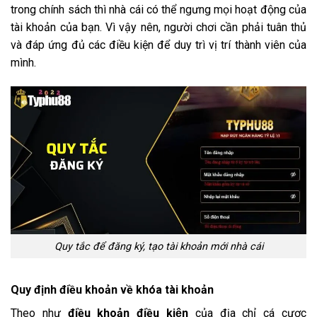
trong chính sách thì nhà cái có thể ngưng mọi hoạt động của
tài khoản của bạn. Vì vậy nên, người chơi cần phải tuân thủ
và đáp ứng đủ các điều kiện để duy trì vị trí thành viên của
mình.
Quy tắc để đăng ký, tạo tài khoản mới nhà cái
Quy định điều khoản về khóa tài khoản
Theo như
điều khoản điều kiện
của địa chỉ cá cược