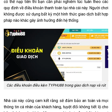
có thể nạp tiền thì bạn cần phải nghiêm túc tuân theo các
quy định về điều khoản thanh toán tại nhà cái này. Người chơi
không được sử dụng bất kỳ một hình thức giao dịch bất hợp
pháp nào khác gây ảnh hưởng đến hệ thống.
Các điều khoản điều kiện TYPHU88 trong giao dịch nạp và rút
Nhà cái này cũng cam kết rằng sẽ đảm bảo an toàn và mọi
thông tin cá nhân của khách hàng, tuyệt đối không tiết lộ cho