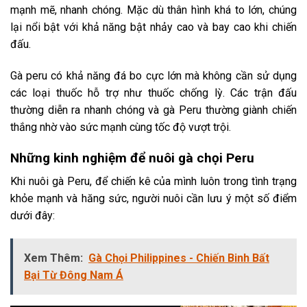
mạnh mẽ, nhanh chóng. Mặc dù thân hình khá to lớn, chúng
lại nổi bật với khả năng bật nhảy cao và bay cao khi chiến
đấu.
Gà peru có khả năng đá bo cực lớn mà không cần sử dụng
các loại thuốc hỗ trợ như thuốc chống lỳ. Các trận đấu
thường diễn ra nhanh chóng và gà Peru thường giành chiến
thắng nhờ vào sức mạnh cùng tốc độ vượt trội.
Những kinh nghiệm để nuôi gà chọi Peru
Khi nuôi gà Peru, để chiến kê của mình luôn trong tình trạng
khỏe mạnh và hăng sức, người nuôi cần lưu ý một số điểm
dưới đây:
Xem Thêm:
Gà Chọi Philippines - Chiến Binh Bất
Bại Từ Đông Nam Á