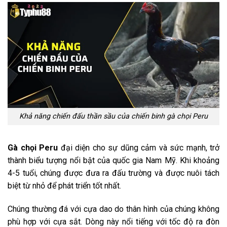
Khả năng chiến đấu thần sầu của chiến binh gà chọi Peru
Gà chọi Peru
đại diện cho sự dũng cảm và sức mạnh, trở
thành biểu tượng nổi bật của quốc gia Nam Mỹ. Khi khoảng
4-5 tuổi, chúng được đưa ra đấu trường và được nuôi tách
biệt từ nhỏ để phát triển tốt nhất.
Chúng thường đá với cựa dao do thân hình của chúng không
phù hợp với cựa sắt. Dòng này nổi tiếng với tốc độ ra đòn