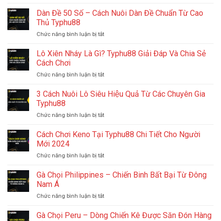
Lô
3
Dàn Đề 50 Số – Cách Nuôi Dàn Đề Chuẩn Từ Cao
Càng
Thủ Typhu88
Ăn
ở
Chức năng bình luận bị tắt
Bao
Dàn
Nhiêu
Đề
Lô Xiên Nháy Là Gì? Typhu88 Giải Đáp Và Chia Sẻ
–
50
Typhu88
Cách Chơi
Số
Giải
ở
Chức năng bình luận bị tắt
–
Đáp
Lô
Cách
Chi
Xiên
3 Cách Nuôi Lô Siêu Hiệu Quả Từ Các Chuyên Gia
Nuôi
Tiết
Nháy
Dàn
Typhu88
2024
Là
Đề
ở
Chức năng bình luận bị tắt
Gì?
Chuẩn
3
Typhu88
Từ
Cách
Cách Chơi Keno Tại Typhu88 Chi Tiết Cho Người
Giải
Cao
Nuôi
Đáp
Mới 2024
Thủ
Lô
Và
Typhu88
ở
Chức năng bình luận bị tắt
Siêu
Chia
Cách
Hiệu
Sẻ
Chơi
Gà Chọi Philippines – Chiến Binh Bất Bại Từ Đông
Quả
Cách
Keno
Từ
Nam Á
Chơi
Tại
Các
ở
Chức năng bình luận bị tắt
Typhu88
Chuyên
Gà
Chi
Gia
Chọi
Gà Chọi Peru – Dòng Chiến Kê Được Săn Đón Hàng
Tiết
Typhu88
Philippines