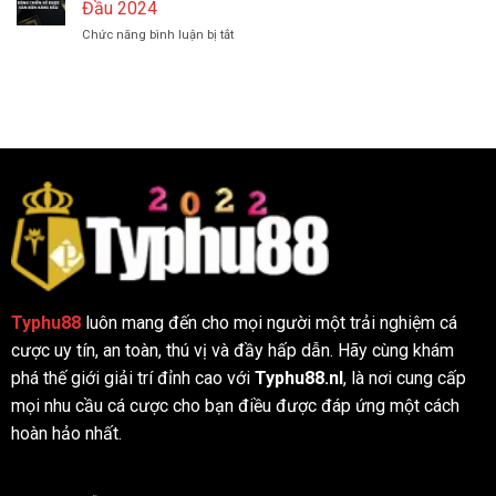
Cho
Đầu 2024
–
Người
ở
Chức năng bình luận bị tắt
Chiến
Mới
Gà
Binh
2024
Chọi
Bất
Peru
Bại
–
Từ
Dòng
Đông
Chiến
Nam
Kê
Á
Được
Săn
Đón
Hàng
Đầu
2024
Typhu88
luôn mang đến cho mọi người một trải nghiệm cá
cược uy tín, an toàn, thú vị và đầy hấp dẫn. Hãy cùng khám
phá thế giới giải trí đỉnh cao với
Typhu88.nl
, là nơi cung cấp
mọi nhu cầu cá cược cho bạn điều được đáp ứng một cách
hoàn hảo nhất.