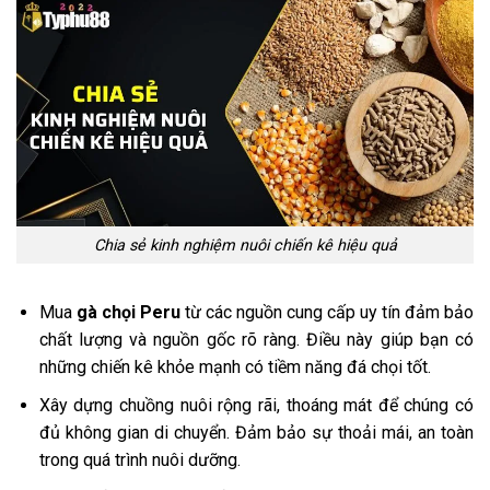
Chia sẻ kinh nghiệm nuôi chiến kê hiệu quả
Mua
gà chọi Peru
từ các nguồn cung cấp uy tín đảm bảo
chất lượng và nguồn gốc rõ ràng. Điều này giúp bạn có
những chiến kê khỏe mạnh có tiềm năng đá chọi tốt.
Xây dựng chuồng nuôi rộng rãi, thoáng mát để chúng có
đủ không gian di chuyển. Đảm bảo sự thoải mái, an toàn
trong quá trình nuôi dưỡng.