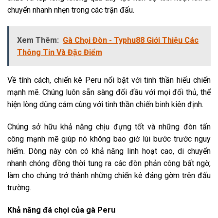
chuyển nhanh nhẹn trong các trận đấu.
Xem Thêm:
Gà Chọi Đòn - Typhu88 Giới Thiệu Các
Thông Tin Và Đặc Điểm
Về tính cách, chiến kê Peru nổi bật với tinh thần hiếu chiến
mạnh mẽ. Chúng luôn sẵn sàng đối đầu với mọi đối thủ, thể
hiện lòng dũng cảm cùng với tinh thần chiến binh kiên định.
Chúng sở hữu khả năng chịu đựng tốt và những đòn tấn
công mạnh mẽ giúp nó không bao giờ lùi bước trước nguy
hiểm. Dòng này còn có khả năng linh hoạt cao, di chuyển
nhanh chóng đồng thời tung ra các đòn phản công bất ngờ,
làm cho chúng trở thành những chiến kê đáng gờm trên đấu
trường.
Khả năng đá chọi của gà Peru